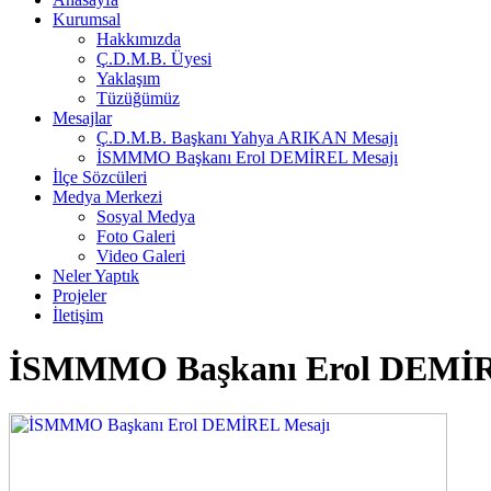
Kurumsal
Hakkımızda
Ç.D.M.B. Üyesi
Yaklaşım
Tüzüğümüz
Mesajlar
Ç.D.M.B. Başkanı Yahya ARIKAN Mesajı
İSMMMO Başkanı Erol DEMİREL Mesajı
İlçe Sözcüleri
Medya Merkezi
Sosyal Medya
Foto Galeri
Video Galeri
Neler Yaptık
Projeler
İletişim
İSMMMO Başkanı Erol DEMİR