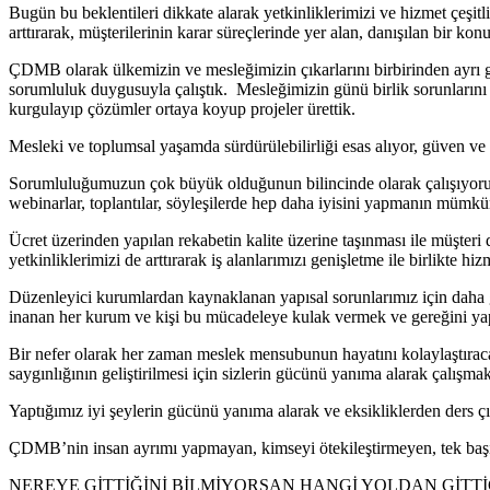
Bugün bu beklentileri dikkate alarak yetkinliklerimizi ve hizmet çeşit
arttırarak, müşterilerinin karar süreçlerinde yer alan, danışılan bir k
ÇDMB olarak ülkemizin ve mesleğimizin çıkarlarını birbirinden ayrı
sorumluluk duygusuyla çalıştık. Mesleğimizin günü birlik sorunlarını k
kurgulayıp çözümler ortaya koyup projeler ürettik.
Mesleki ve toplumsal yaşamda sürdürülebilirliği esas alıyor, güven ve k
Sorumluluğumuzun çok büyük olduğunun bilincinde olarak çalışıyoruz 
webinarlar, toplantılar, söyleşilerde hep daha iyisini yapmanın mümkü
Ücret üzerinden yapılan rekabetin kalite üzerine taşınması ile müşteri d
yetkinliklerimizi de arttırarak iş alanlarımızı genişletme ile birlikte h
Düzenleyici kurumlardan kaynaklanan yapısal sorunlarımız için daha 
inanan her kurum ve kişi bu mücadeleye kulak vermek ve gereğini y
Bir nefer olarak her zaman meslek mensubunun hayatını kolaylaştıraca
saygınlığının geliştirilmesi için sizlerin gücünü yanıma alarak çalışmak
Yaptığımız iyi şeylerin gücünü yanıma alarak ve eksikliklerden ders 
ÇDMB’nin insan ayrımı yapmayan, kimseyi ötekileştirmeyen, tek başın
NEREYE GİTTİĞİNİ BİLMİYORSAN HANGİ YOLDAN GİTTİ