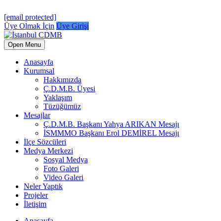
[email protected]
Üye Olmak İçin
Üye Girişi
Open Menu
Anasayfa
Kurumsal
Hakkımızda
Ç.D.M.B. Üyesi
Yaklaşım
Tüzüğümüz
Mesajlar
Ç.D.M.B. Başkanı Yahya ARIKAN Mesajı
İSMMMO Başkanı Erol DEMİREL Mesajı
İlçe Sözcüleri
Medya Merkezi
Sosyal Medya
Foto Galeri
Video Galeri
Neler Yaptık
Projeler
İletişim
Anasayfa