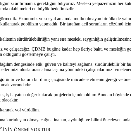
liliğimizi arttırmamız gerektiğini biliyoruz. Mesleki yelpazemizin her 
onumda olabilmeleri en büyük hedefimizdir.
 görmedik. Ekonomik ve sosyal anlamda mutlu olmayan bir ülkede yalnı
ullanarak popülizm yapmadık. Bir taraftan acil sorunların çözümü için ç
alitenin sürdürülebilirliğin yanı sıra mesleki saygınlığın geliştirilmes
ve çalışacağız. ÇDMB bugüne kadar hep ileriye baktı ve mesleğin gele
n olduğunu göstermeye çalıştı.
ağılım dengesinde etik, güven ve kaliteyi sağlama, sürdürülebilir bir faal
izmetlerimizi uluslararası alana taşıma yönündeki çalışmalarımız ivmelener
görünür ve kararlı bir duruş çizgisinde mücadele etmenin gereği ve ön
apmak zorundadır.
k, iş hayatına değer katacak projelerin içinde oldum Bundan böyle de 
 olacaktır.
çıkararak yol yürüdüm.
a kurtuluşun olmayacağına inanan, aydınlığı ve bilimi önceleyen anlay
ĞİNİN ÖNEMİ YOKTUR.