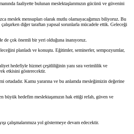
katmanında faaliyette bulunan meslektaşlarımızın gücünü ve güvenini
zca meslek mensupları olarak mutlu olamayacağımızı biliyoruz. Bu
alışırken diğer taraftan yapısal sorunlarla mücadele ettik. Geleceği
inde de çok önemli bir yeri olduğuna inanıyoruz.
ceğini planladı ve konuştu. Eğitimler, seminerler, sempozyumlar,
iyet hedefiyle hizmet çeşitliliğinin yanı sıra verimlilik ve
ek etkisini gösterecektir.
emi ortadadır. Kamu yararına ve bu anlamda mesleğimizin değerine
en büyük hedefim meslektaşımızın hak ettiği refah, güven ve
ışı çalışmalarımıza yol göstermeye devam edecektir.